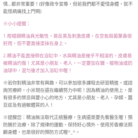
情…都非常重要！(好像政令宣導，但若我們都不愛惜身體，就不
能怪病痛找上門啊)
※小小提醒：
1.柑橘類精油具光敏性，易反黑及刺激皮膚，在空氣殺菌薰香很
好用，但不要直接塗抹在身上。
2.精油不能直接倒在浴缸中，水與精油是幾乎不相溶的，皮膚易
被精油灼傷！尤其是小朋友、老人，一定要加在鹽、植物油或奶
油球中，混勻後才加入浴缸中喔！
※若你對精油非常有興趣，可以參加很多課程去研習精進，或諮
詢芳療師，小米現在還在繼續努力中呢！因為精油的使用上，是
有很多的禁忌與要小心的地方，尤其是小朋友、老人、孕婦、蠶
豆症及有過敏體質的人！
※提醒您：精油無法取代正統醫療，生病還是要先看醫生喔！預
防勝於治療，除了規律的運動、保持好心情外，使用芳香療法照
顧身體，也是很好的預防方式喔^_^。