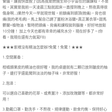
會議，讓我快虛脫了(因為我是燃燒生命小宇宙在討論課程，不是
啦，其實是我前一天凌晨三點就起床一直撐到晚上，熬夜真得很
傷身啊...)果然今天一早就現世報，前額痛到頭頂(微痛)，背也很
痛(我的老毛病)，馬上幫自己調了薑粉沐浴鹽+真正薰衣草+甜馬
鬱蘭+植物油，暫時把頭痛、背痛和課程拋到腦後，好好地放鬆
10分鐘！ 加上今天也都有乖乖的補充水分，現在好多了。(你
看，我現在還有力氣寫FB)
★★★家裡沒有精油怎麼辦?免驚！免驚！★★★
1.空間薰香：
柑橘類果皮的精油也很好喔，我的桌邊就有二顆已放到皺皮的柚
子，邊打字還能聞到淡淡的柚子味，非常舒服！
2.泡澡：
可以選自己喜歡的花草、或煮薑汁、添加玫瑰鹽等，都非常好
用！
3.勤戴口罩、勤洗手，不熬夜、規律運動、飲食均衡、保持好心