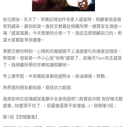
各位朋友~ 天冷了，早晚記得加件衣家人感冒時，照顧者很容易
受到感染，最怕就是一直抓交替最近傾盡所學，總算安全渡過一
場『感冒風暴』今天簡單的分享一下，我這怎麼照顧自己的，希
望大家都能常保健康。
季節交替的時刻，心情和衣服總跟不上溫度變化的速度加個班、
熬個夜，很容易一不小心就"哈啾"感冒了….前幾天Taco先生感冒
了，我傾盡所學的芳療知識照顧他。
早上需早起、半夜需起身幫他遞熱水、抹油嗅吸、熱敷…
熟悉我的朋友都知道，我抵抗力超弱
我是如何在這場感冒風暴中全身而退呢? (其實這中間 有好幾次都
感覺...快要頂不住了..，但最後還算平安渡過...)，很簡單3招：
第1招【空間薰香】