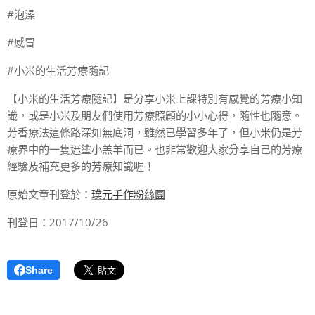
#泡澡
#感冒
#小米的生活芳療隨記
【小米的生活芳療隨記】是分享小米上課特別有感覺的芳療小知
識，或是小米及朋友們使用芳療照顧的小小心得，隨性也隨意。
芳香療法這條路深如無底洞，雖然已學習多年了，但小米仍是芳
療界中的一隻迷塗小羔羊而已。也非常歡迎大家分享自己的芳療
經驗及補充更多的芳療知識喔！
原始文章刊登於：
璞元手作粉絲團
刊登日：2017/10/26
Share