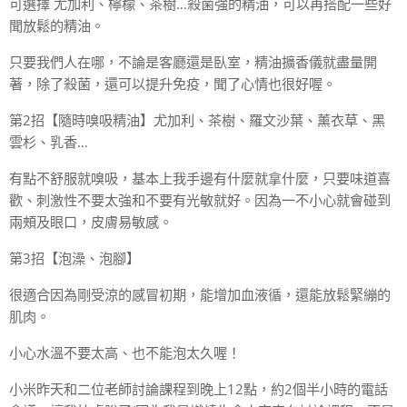
可選擇 尤加利、檸檬、茶樹…殺菌強的精油，可以再搭配一些好
聞放鬆的精油。
只要我們人在哪，不論是客廳還是臥室，精油擴香儀就盡量開
著，除了殺菌，還可以提升免疫，聞了心情也很好喔。
第2招【隨時嗅吸精油】尤加利、茶樹、羅文沙葉、薰衣草、黑
雲杉、乳香…
有點不舒服就嗅吸，基本上我手邊有什麼就拿什麼，只要味道喜
歡、刺激性不要太強和不要有光敏就好。因為一不小心就會碰到
兩頰及眼口，皮膚易敏感。
第3招【泡澡、泡腳】
很適合因為剛受涼的感冒初期，能增加血液循，還能放鬆緊繃的
肌肉。
小心水溫不要太高、也不能泡太久喔！
小米昨天和二位老師討論課程到晚上12點，約2個半小時的電話